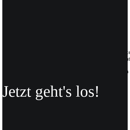
Sternstunden für Oldtimer-Lovers ist der neue Anbie
vom stilvollen Hochzeitsauftritt über besondere Even
Im Logo sollten bereits die ersten drei Fahrzeuge von
Jetzt geht's los!