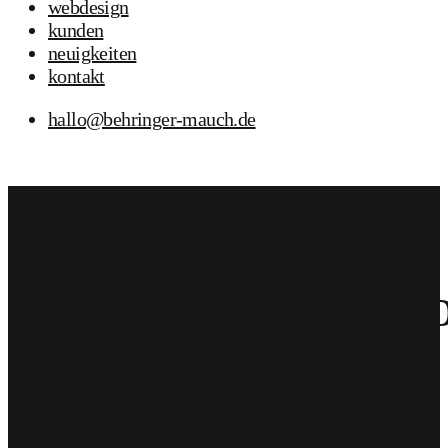
webdesign
kunden
neuigkeiten
kontakt
hallo@behringer-mauch.de
14
Juni 2026
BUM
Allgemein
14. Juni 2026
BUM
Logo für „Sternstunden 
Logo-Design