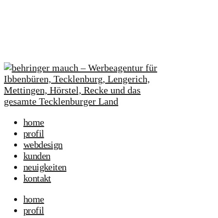
home
profil
webdesign
kunden
neuigkeiten
kontakt
home
profil