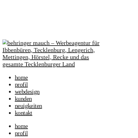
home
profil
webdesign
kunden
neuigkeiten
kontakt
home
profil