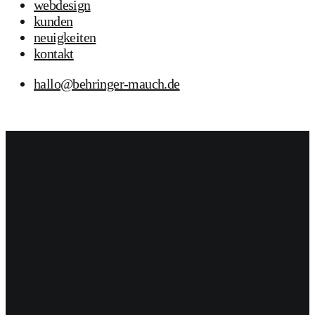
webdesign
kunden
neuigkeiten
kontakt
hallo@behringer-mauch.de
18
Dez. 2025
BUM
Allgemein
18. Dezember 2025
BUM
Die neue Lengerich Card
Stadtgutschein