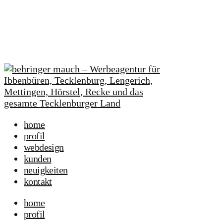
home
profil
webdesign
kunden
neuigkeiten
kontakt
home
profil