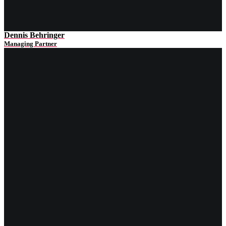
Dennis Behringer
Managing Partner