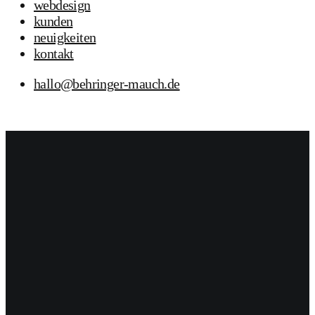
webdesign
kunden
neuigkeiten
kontakt
hallo@behringer-mauch.de
Wir verstehen Sie.
Und Sie uns.