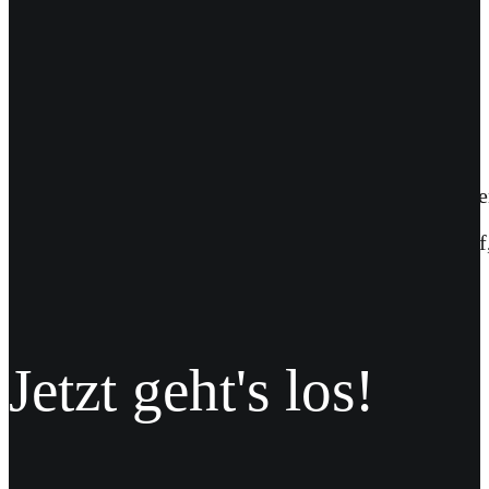
Frisch und fruchtig seit 1795: Für unseren langjähri
Dank zahlreicher Fotos und jeder Menge Infos zu Ho
Familienbetrieb aus dem Alten Land verschaffen.
www.obsthof-moje.de
Jetzt geht's los!