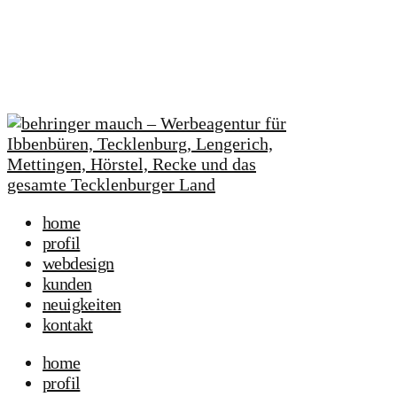
home
profil
webdesign
kunden
neuigkeiten
kontakt
home
profil