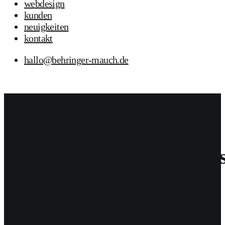
webdesign
kunden
neuigkeiten
kontakt
hallo@behringer-mauch.de
13
Nov. 2025
BUM
Allgemein
13. November 2025
BUM
Neue Website für den Obs
Webdesign