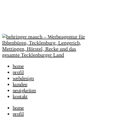
home
profil
webdesign
kunden
neuigkeiten
kontakt
home
profil