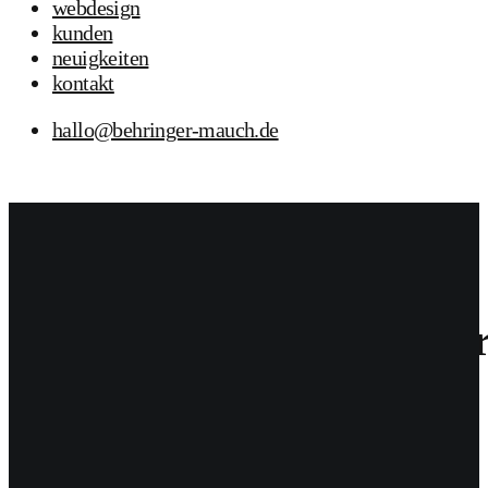
webdesign
kunden
neuigkeiten
kontakt
hallo@behringer-mauch.de
06
Feb. 2026
BUM
Allgemein
6. Februar 2026
BUM
#tasteIT: Kaffeetassen f
Merchandise